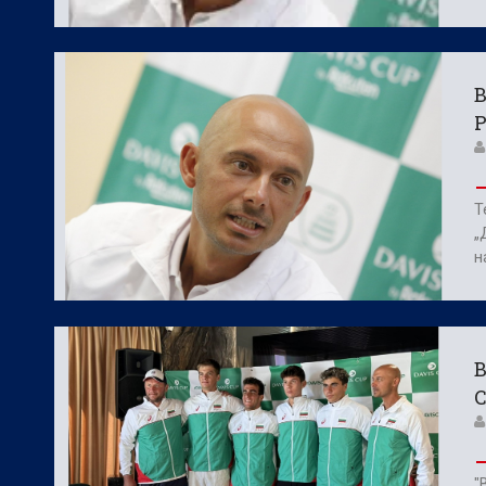
В
Т
„
н
В
"