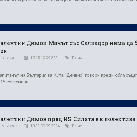
алентин Димов: Мачът със Салвадор няма да 
лек
Novsport
15:15 10.09.2024
Тенис
апитанът на България за Купа "Дейвис" говори преди сблъсъцит
 15 септември
алентин Димов пред NS: Силата е в колектива
Novsport
10:33 09.09.2024
Тенис