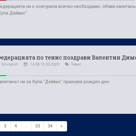
едерацията ни е осигурила всичко необходимо, обяви капитанъ
Купа Дейвис“
едерацията по тенис поздрави Валентин Дим
Novsport
14:58 13.03.2023
Тенис
апитанът ни за Купа "Дейвис" празнува рожден ден
3
4
...
33
34
»