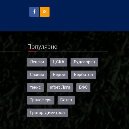
Популярно
Левски
ЦСКА
Лудогорец
Славия
Берое
Бербатов
тенис
efbet Лига
БФС
Трансфери
Ботев
Григор Димитров