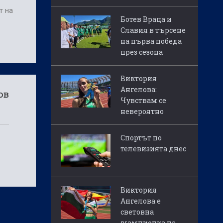
т на
Ботев Враца и
Славия в търсене
на първа победа
през сезона
Виктория
Ангелова:
ов
Чувствам се
невероятно
Спортът по
телевизията днес
Виктория
Ангелова е
световна
шампионка на