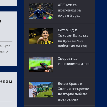
АЕК Атина
преговаря за
Акрам Бурас
м
Ботев Пд и
Спартак Вн искат
да продължат
победния си ход
на Купа
алото
Спортът по
телевизията днес
бедим
Ботев Враца и
Славия в търсене
на първа победа
през сезона