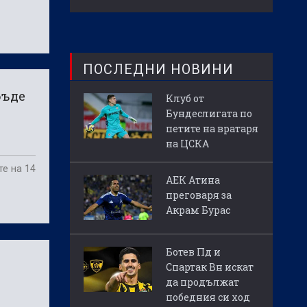
ПОСЛЕДНИ НОВИНИ
бъде
Клуб от
Бундеслигата по
петите на вратаря
на ЦСКА
е на 14
АЕК Атина
преговаря за
Акрам Бурас
Ботев Пд и
Спартак Вн искат
да продължат
победния си ход