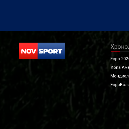
Хроно
Евро 202
Копа Ам
Мондиал
ЕвроВоле