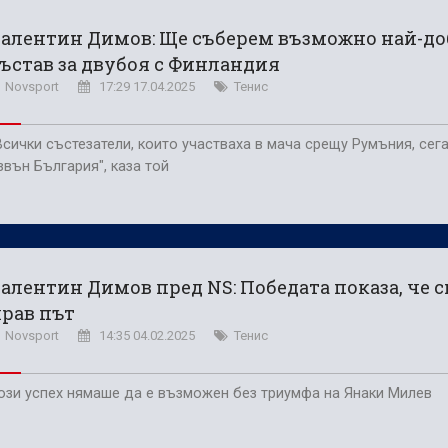
крам Бурас
алентин Димов: Ще съберем възможно най-д
ат да продължат победния си ход
ъстав за двубоя с Финландия
Novsport
17:29 17.04.2025
Тенис
Всички състезатели, които участваха в мача срещу Румъния, сега
звън България", каза той
алентин Димов пред NS: Победата показа, че с
рав път
Novsport
14:35 04.02.2025
Тенис
ози успех нямаше да е възможен без триумфа на Янаки Милев