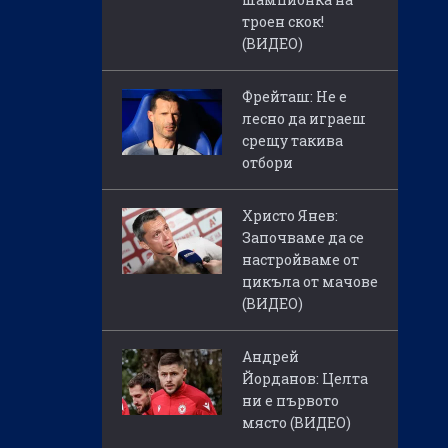
троен скок!
(ВИДЕО)
Фрейташ: Не е
лесно да играеш
срещу такива
отбори
Христо Янев:
Започваме да се
настройваме от
цикъла от мачове
(ВИДЕО)
Андрей
Йорданов: Целта
ни е първото
място (ВИДЕО)