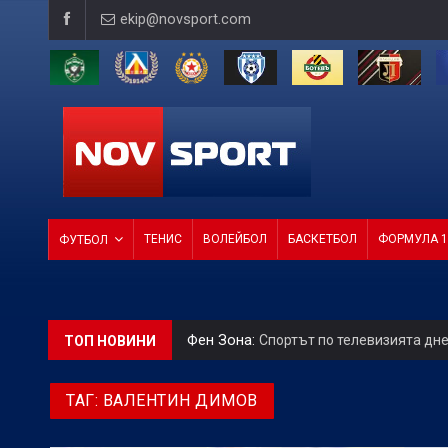
ekip@novsport.com
ТЕНИС
ВОЛЕЙБОЛ
БАСКЕТБОЛ
ФОРМУЛА 1
ФУТБОЛ
Фен Зона:
Спортът по телевизията дн
ТОП НОВИНИ
Betvam на световно ниво:
Ботев Врац
ТАГ:
ВАЛЕНТИН ДИМОВ
Лека атлетика:
Виктория Ангелова е с