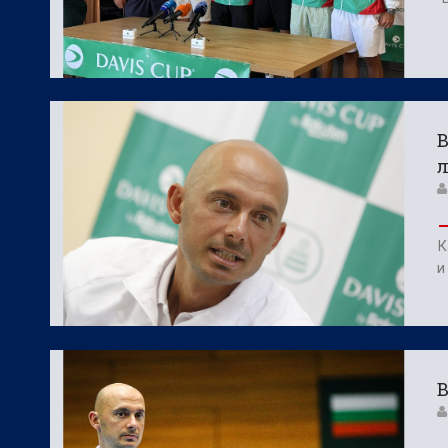
В
К
и
В