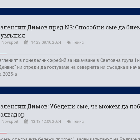
алентин Димов пред NS: Способни сме да бие
Румъния
Novsport
14:23 09.10.2024
Тенис
егленият в понеделник жребий за изкачване в Световна група I 
Дейвис" ни отреди да гостуваме на северната ни съседка в нач
а 2025-а
алентин Димов: Убедени сме, че можем да по
Салвадор
Novsport
13:13 12.09.2024
Тенис
Всеки от играчите бележи прогрес", заяви капитанът на България