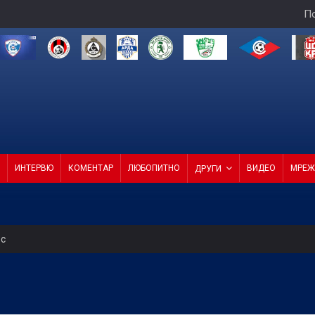
По
ИНТЕРВЮ
КОМЕНТАР
ЛЮБОПИТНО
ВИДЕО
МРЕЖ
ДРУГИ
ес
а и Славия в търсене на първа победа през сезона
ветовна шампионка на троен скок! (ВИДЕО)