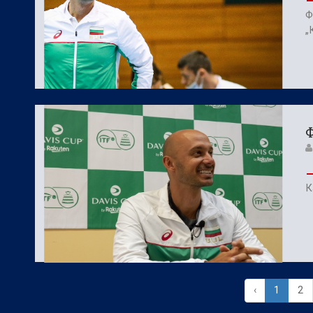
Ф
„
Ф
К
‹
1
2