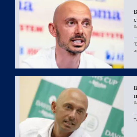
БГ Футбол:
АЕК Атина преговаря за А
В
БГ Футбол:
Ботев Пд и Спартак Вн иск
с
"
и
В
п
Т