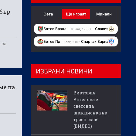
обър
Сега
Ще играят
Минали
Ботев Враца
Славия
10 авг, 19:00
Ботев Пд
Спартак Варна
10 авг, 21:15
 са
ИЗБРАНИ НОВИНИ
ме на
Виктория
Ангелова е
световна
шампионка на
троен скок!
(ВИДЕО)