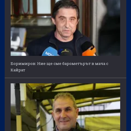
Боримиров: Ние ще сме барометърът в мача с
Кайрат