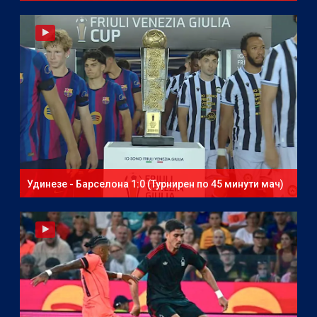
Удинезе - Барселона 1:0 (Турнирен по 45 минути мач)