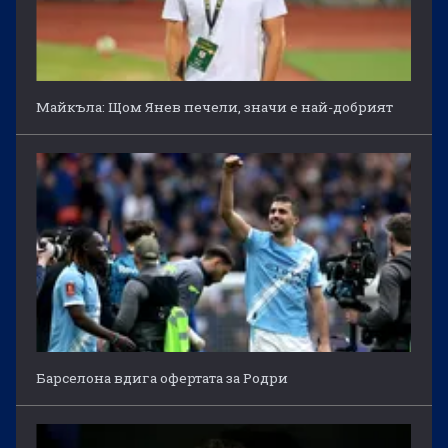
Майкъла: Щом Янев печели, значи е най-добрият
Барселона вдига офертата за Родри