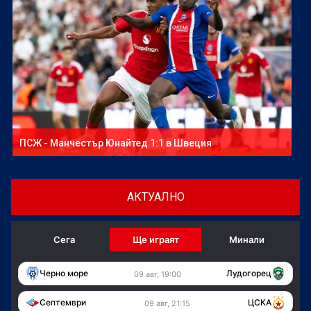
ПСЖ - Манчестър Юнайтед 1:1 в Швеция
АКТУАЛНО
Сега
Ще играят
Минали
Черно море
Лудогорец
09 авг, 19:00
Септември
ЦСКА
09 авг, 21:15