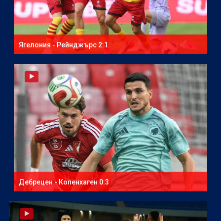
Ягелония - Рейнджърс 2:1
Дебрецен - Копенхаген 0:3