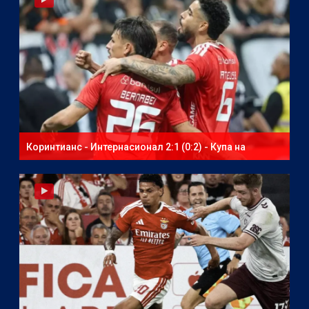
Коринтианс - Интернасионал 2:1 (0:2) - Купа на
Бразилия - втори мач