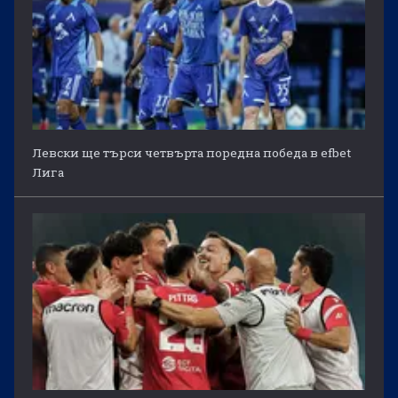
Левски ще търси четвърта поредна победа в efbet
Лига