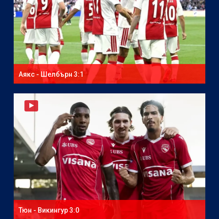
Аякс - Шелбърн 3:1
Тюн - Викингур 3:0