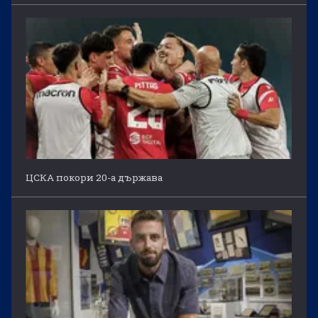
ЦСКА покори 20-а държава