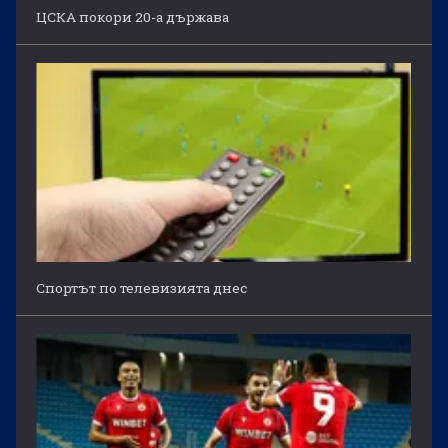
ЦСКА покори 20-а държава
Спортът по телевизията днес