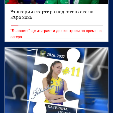
България стартира подготовката за
Евро 2026
“Лъвовете” ще изиграят и две контроли по време на
лагера