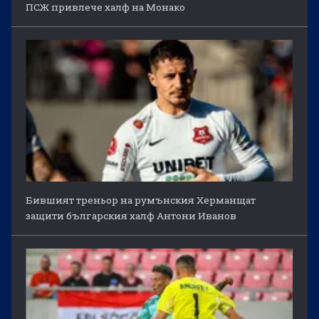
ПСЖ привлече халф на Монако
Бившият треньор на румънския Херманщат
защити българския халф Антони Иванов