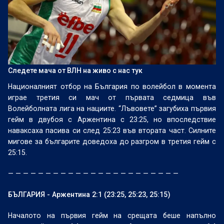
Следете мача от ВЛН на живо с нас тук
Националният отбор на България по волейбол в момента
играе третия си мач от първата седмица във
Волейболната лига на нациите. “Лъвовете” загубиха първия
гейм в двубоя с Аржентина с 23:25, но впоследствие
наваксаха пасива си след 25:23 във втората част. Силните
мигове за българите доведоха до разгром в третия гейм с
25:15.
— — — — — — — — — — — — — — — — — — — — — — —
БЪЛГАРИЯ - Аржентина 2:1
(23:25, 25:23, 25:15)
Началото на първия гейм на срещата беше напълно