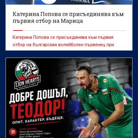
Катерина Попова се присъединява към
първия отбор на Марица
Катерина Попова се присъединява към първия
отбор на българския волейболен първенец при
жените Марица (Пловдив), съобщиха от клуба.