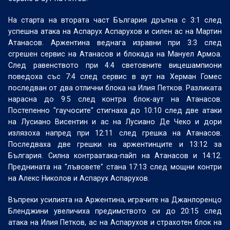
На старта на втората част България дръпна с 3:1 след
успешна атака на Аспарух Аспарухов и силен ас на Мартин
Атанасов. Аржентина веднага изравни при 3:3 след
сгрешен сервис на Атанасов и блокада на Мануел Армоа.
След равенството при 4:4 световните вицешампиони
поведоха със 7:4 след сервис в аут на Херман Гомес
последван от два отлични блока на Илия Петков. Разликата
нарасна до 9:5 след контра блок-аут на Атанасов.
Постепенно "гаучосите" стигнаха до 10:10 след две атаки
на Лусиано Висентин и ас на Лусиано Де Чеко и дори
излязоха напред при 12:11 след грешка на Атанасов.
Последваха две грешки на аржентинците и 13:12 за
България. Силна контраатака-пайп на Атанасов и 14:12.
Преднината на "лъвовете" стана 17:13 след мощни контри
на Алекс Николов и Аспарух Аспарухов.
Въпреки усилията на Аржентина, играчите на Джанлоренцо
Бленджини увеличиха предимството си до 20:15 след
атака на Илия Петков, ас на Аспарухов и страхотен блок на