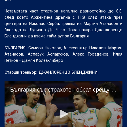
Четвъртата част стартира напълно равностойно до 8:8,
след което Аржентина дръпна с 11:8 след атака през
центъра на Николас Серба, грешка на Мартин Атанасов и
блокада на Лусиано Де Чеко. Това накара Джанлоренцо
Бленджини да вземе тайм-аут за България.
БЪЛГАРИЯ:
Симеон Николов, Александър Николов, Мартин
Атанасов, Аспарух Аспарухов, Алекс Грозданов, Илия
Петков - Дамян Колев-либеро
Старши треньор: ДЖАНЛОРЕНЦО БЛЕНДЖИНИ