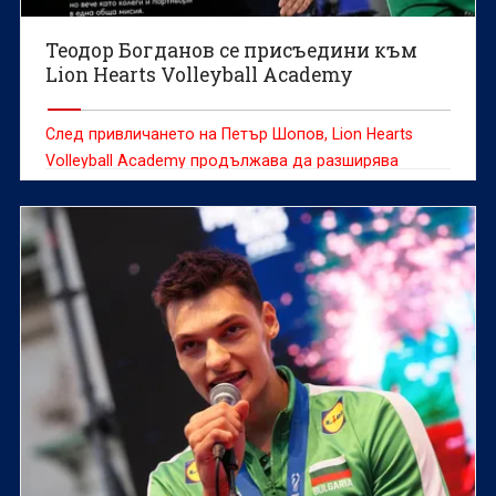
Теодор Богданов се присъедини към
Lion Hearts Volleyball Academy
След привличането на Петър Шопов, Lion Hearts
Volleyball Academy продължава да разширява
треньорския си екип с още един доказан
специалист.