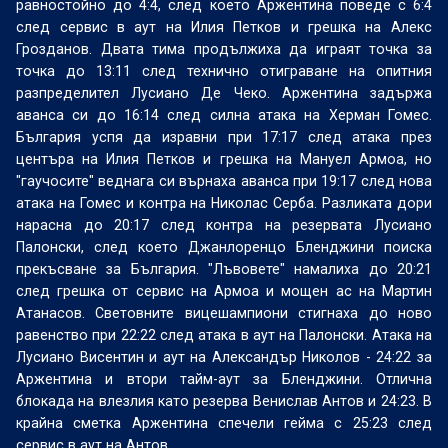
равностойно до 4:4, след което Аржентина поведе с 6:4
след сервис в аут на Илия Петков и грешка на Алекс
Грозданов. Двата тима продължиха да играят точка за
точка до 13:11 след технично отиграване на опитния
разпределител Лусиано Де Чеко. Аржентина задържа
аванса си до 16:14 след силна атака на Херман Гомес.
България успя да изравни при 17:17 след атака през
центъра на Илия Петков и грешка на Мануел Армоа, но
"гаучосите" веднага си върнаха аванса при 19:17 след нова
атака на Гомес и контра на Николас Серба. Разликата дори
нарасна до 20:17 след контра на резервата Лусиано
Палонски, след което Джанлоренцо Бленджини поиска
прекъсване за България. "Лъвовете" намалиха до 20:21
след грешка от сервис на Армоа и мощен ас на Мартин
Атанасов. Световните вицешампиони стигнаха до ново
равенство при 22:22 след атака в аут на Палонски. Атака на
Лусиано Висентин и аут на Александър Николов - 24:22 за
Аржентина и втори тайм-аут за Бленджини. Отлична
блокада на влезлия като резерва Венислав Антов и 24:23. В
крайна сметка Аржентина спечели гейма с 25:23 след
сервис в аут на Антов.