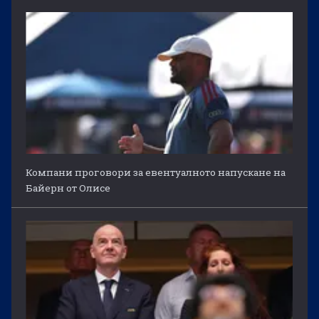
Компани проговори за евентуалното напускане на
Байерн от Олисе