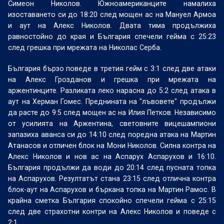
Симеон Николов. Южноамериканците намалиха
изоставането си до 18:20 след мощен ас на Мануел Армоа
и аут на Алекс Николов. Двата тима продължиха
равностойно до края и България спечели гейма с 25:23
след грешка при мрежата на Николас Серба.
България бързо поведе в третия гейм с 3:1 след две атаки
на Алекс Грозданов и грешка при мрежата на
аржентинците. Разликата леко нарасна до 5:2 след атака в
аут на Херман Гомес. Преднината на "лъвовете" продължи
да расте до 9:5 след мощен ас на Илия Петков. Независимо
от усилията на Аржентина, световните вицешампиони
запазиха аванса си до 14:10 след поредна атака на Мартин
Атанасов и отличен блок на Мони Николов. Силна контра на
Алекс Николов и нов ас на Аспарух Аспарухов и 16:10.
България продължи да води до 20:14 след пусната топка
на Аспарухов. Резултатът стана 23:15 след отлична контра
блок-аут на Аспарухов и бъркана топка на Мартин Рамос. В
крайна сметка България спокойно спечели гейма с 25:15
след две страхотни контри на Алекс Николов и поведе с
2:1.