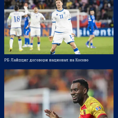
РБ Лайпциг договори национал на Косово