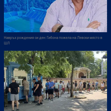
Навръх рождения си ден: Гибона пожела на Левски място в
ШЛ