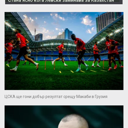
Стана ясно кога Левски заминава за Казахстан
ЦСКА ще гони добър резултат срещу Макаби в Грузия