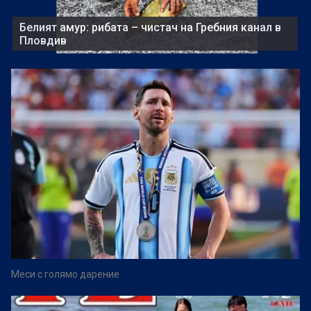
Белият амур: рибата – чистач на Гребния канал в
Пловдив
Меси с голямо дарение