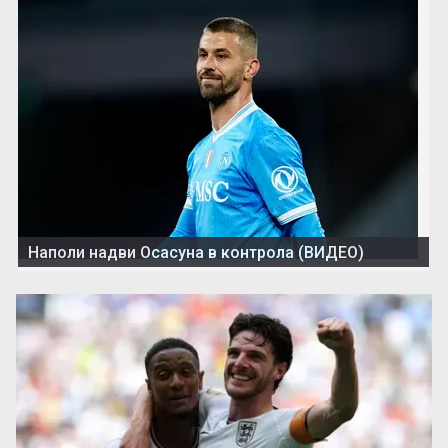
Наполи надви Осасуна в контрола (ВИДЕО)