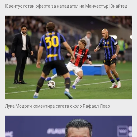
Ювентус готви оферта за нападател на Манчестър Юнайтед
Лука Модрич коментира сагата около Рафаел Леао