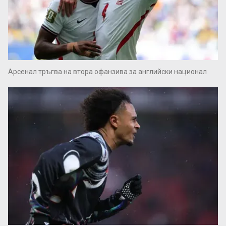
Арсенал тръгва на втора офанзива за английски национал