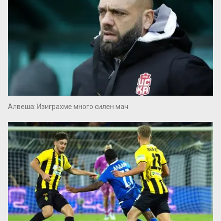
Алвеша: Изиграхме много силен мач