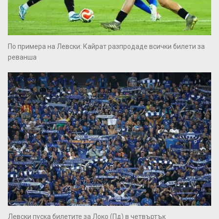
По примера на Левски: Кайрат разпродаде всички билети за
реванша
Левски пуска билетите за Локо (Пд) в четвъртък