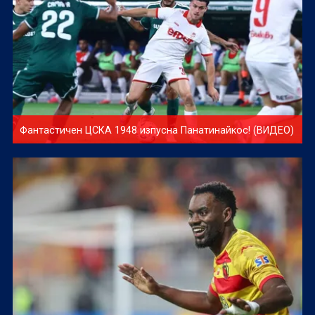
Фантастичен ЦСКА 1948 изпусна Панатинайкос! (ВИДЕО)