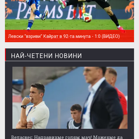
Левски "взриви" Кайрат в 92-та минута - 1:0 (ВИДЕО)
НАЙ-ЧЕТЕНИ НОВИНИ
Веласкес: Направихме голям мач! Можехме да