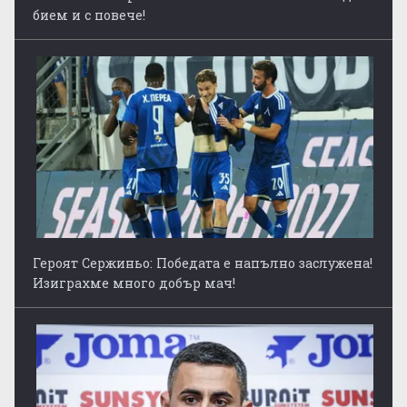
бием и с повече!
Героят Сержиньо: Победата е напълно заслужена!
Изиграхме много добър мач!