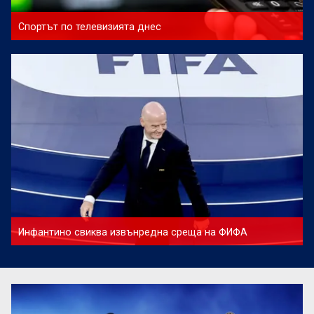
Спортът по телевизията днес
Инфантино свиква извънредна среща на ФИФА