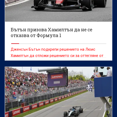
Бътън призова Хамилтън да не се
отказва от Формула 1
Дженсън Бътън подкрепи решението на Люис
Хамилтън да отложи решението си за оттегляне от
Формула 1 с още една година и да продължи да се
състезава