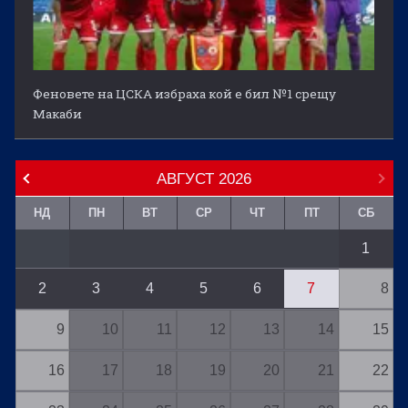
Феновете на ЦСКА избраха кой е бил №1 срещу
Макаби
АВГУСТ
2026
НД
ПН
ВТ
СР
ЧТ
ПТ
СБ
1
2
3
4
5
6
7
8
9
10
11
12
13
14
15
16
17
18
19
20
21
22