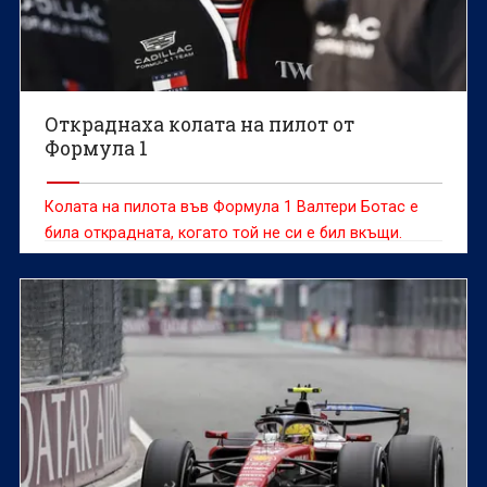
Откраднаха колата на пилот от
Формула 1
Колата на пилота във Формула 1 Валтери Ботас е
била открадната, когато той не си е бил вкъщи.