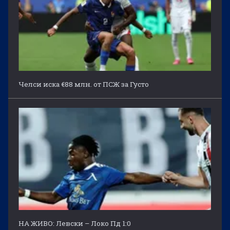
Челси иска €88 млн. от ПСЖ за Густо
НА ЖИВО: Левски – Локо Пд 1:0