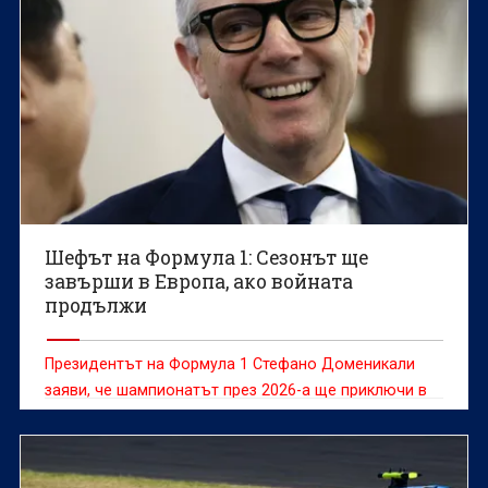
Шефът на Формула 1: Сезонът ще
завърши в Европа, ако войната
продължи
Президентът на Формула 1 Стефано Доменикали
заяви, че шампионатът през 2026-a ще приключи в
Европа, ако конфликтът в Близкия изток направи
невъзможно провеждането на състезанията в
Катар и Абу Даби