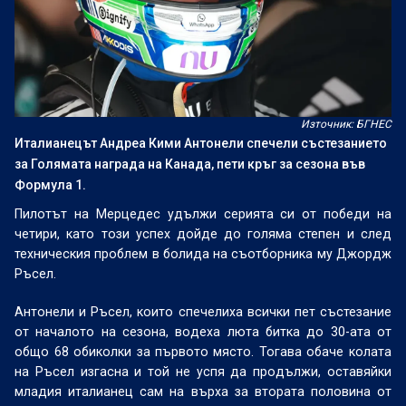
Източник: БГНЕС
Италианецът Андреа Кими Антонели спечели състезанието
за Голямата награда на Канада, пети кръг за сезона във
Формула 1.
Пилотът на Мерцедес удължи серията си от победи на
четири, като този успех дойде до голяма степен и след
техническия проблем в болида на съотборника му Джордж
Ръсел.
Антонели и Ръсел, които спечелиха всички пет състезание
от началото на сезона, водеха люта битка до 30-ата от
общо 68 обиколки за първото място. Тогава обаче колата
на Ръсел изгасна и той не успя да продължи, оставяйки
младия италианец сам на върха за втората половина от