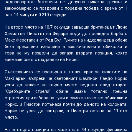
надпреварата. Антонели не допусна никаква грешка и
закономерно се поздрави с поредна победа с време от 1
час, 14 минути и 0.210 секунди.
На второ място на 10.7 секунди завърши британецът Люис
Хамилтън. Пилотът на Ферари води до последно борба с
Макс Ферстапен от Ред Бул. Гумите на нидерландеца обаче
бяха прекалено износени в заключителните обиколки и
това не му позволи да запази втората позиция, която
заемаше след отпадането на Ръсел.
Състезанието се превърна в пълен крах за пилотите на
МакЛарън, въпреки че световният шампион Ландо Норис
успя да излезе на първо място веднага след старта.
"Сребърните стрели" обаче имаха тотално грешна
стратегия при избора на гуми и само за няколко обиколки и
Норис, и Пиастри потънаха почти до дъното на колоната.
Норис не успя да завърши, а Пиастри остана на 11-ото
място.
На четвърта позиция на малко над 44 секунди финишира