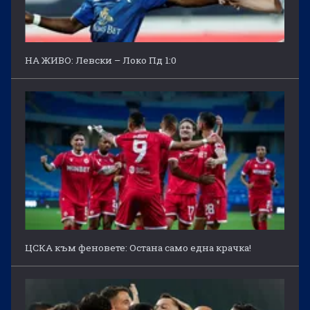
НА ЖИВО: Левски – Локо Пд 1:0
ЦСКА към феновете: Остана само една крачка!