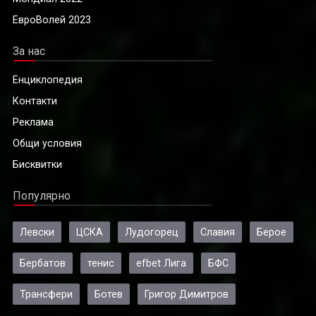
ЕвроВолей 2023
За нас
Енциклопедия
Контакти
Реклама
Общи условия
Бисквитки
Популярно
Левски
ЦСКА
Лудогорец
Славия
Берое
Бербатов
тенис
efbet Лига
БФС
Трансфери
Ботев
Григор Димитров