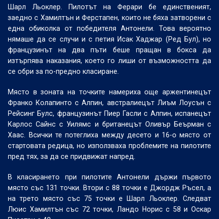
Шарл Льоклер. Пилотът на Ферари бе единственият,
заедно с Хамилтън и Ферстапен, които не бяха затворени с
една обиколка от победителя Антонели. Това вероятно
нямаше да се случи и с петия Исак Хаджар (Ред Бул), но
французинът на два пъти беше пращан в бокса да
изтърпява наказания, което го лиши от възможността да
се обри за по-предно класиране.
Място в зоната на точките намериха още аржентинецът
Франко Колапинто с Алпин, австралиецът Лиъм Лоусън с
Рейсинг Булс, французинът Пиер Гасли с Алпин, испанецът
Карлос Сайнс с Уилямс и британецът Оливър Беърман с
Хаас. Всички те потеглиха между десето и 16-о място от
стартовата редица, но използваха проблемите на пилотите
пред тях, за да се придвижат напред.
В класирането при пилотите Антонели държи първото
място със 131 точки. Втори с 88 точки е Джордж Ръсел, а
на трето място със 75 точки е Шарл Льоклер. Следват
Люис Хамилтън със 72 точки, Ландо Норис с 58 и Оскар