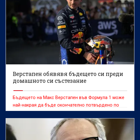
Верстапен обявявя бъдещето си преди
домашното си състезание
Бъдещето на Макс Верстапен във Формула 1 може
най-накрая да бъде окончателно потвърдено по
време на състезателния уикенд за Гран При на
Нидерландия на пистата "Зандворт", смята бившият
нидерландски пилот Роберт Доорнбос