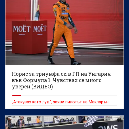
Норис за триумфа си в ГП на Унгария
във Формула 1: Чувствах се много
уверен (ВИДЕО)
„Атакувах като луд“, заяви пилотът на Макларън