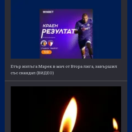
Етър излъга Марек в мач от Втора лига, завършил
със скандал (ВИДЕО)