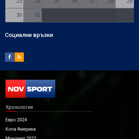
23
24
25
26
27
28
29
30
31
Социални връзки
Хронология
Евро 2024
Копа Америка
Мондиал 2022