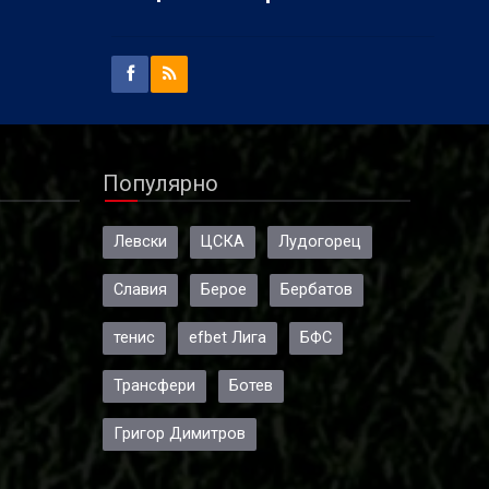
Популярно
Левски
ЦСКА
Лудогорец
Славия
Берое
Бербатов
тенис
efbet Лига
БФС
Трансфери
Ботев
Григор Димитров