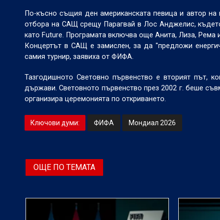
По-късно същия ден американската певица и автор на 
отбора на САЩ срещу Парагвай в Лос Анджелис, където 
като Future. Програмата включва още Анита, Лиза, Рема и
Концертът в САЩ е замислен, за да "предложи енергич
самия турнир, заявиха от ФИФА.
Тазгодишното Световно първенство е вторият път, к
държави. Световното първенство през 2002 г. беше съв
организира церемонията по откриването.
Ключови думи:
ФИФА
Мондиал 2026
ОЩЕ ПО ТЕМАТА