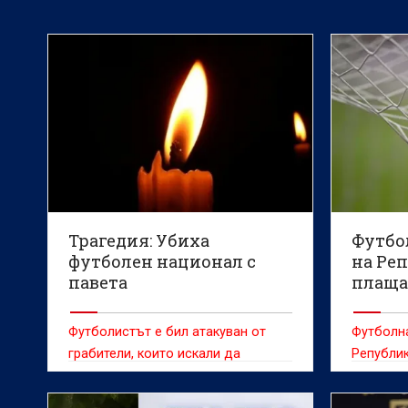
Трагедия: Убиха
Футбо
футболен национал с
на Ре
павета
плаща
забав
Футболистът е бил атакуван от
Футболн
грабители, които искали да
Републик
задигнат смартфона му
сексуалн
чуждест