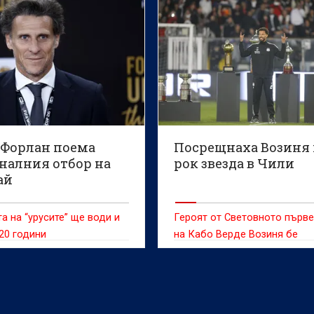
 съобщи информационната
шефът на световния футбол
Yonhap, позовавайки се на
изправен пред остри критик
оклад.
заради вече оттегленото
предложение за продажба н
от търговските права за
Световното първенство,
съобщава Ройтерс.
 Форлан поема
Посрещнаха Возиня 
налния отбор на
рок звезда в Чили
ай
а на “урусите” ще води и
Героят от Световното първ
20 години
на Кабо Верде Возиня бе
посрещнат с грандиозно
тържество в сряда, след ка
присъедини към чилийския 
Коло Коло, предаде ДПА.