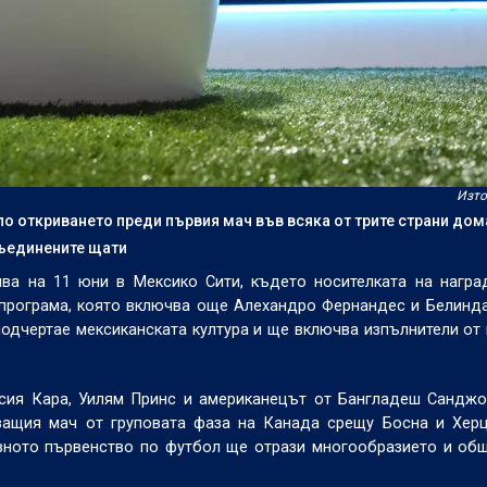
Изто
о откриването преди първия мач във всяка от трите страни дом
Съединените щати
ва на 11 юни в Мексико Сити, където носителката на награ
т програма, която включва още Алехандро Фернандес и Белинд
одчертае мексиканската култура и ще включва изпълнители от
сия Кара, Уилям Принс и американецът от Бангладеш Санджо
ващия мач от груповата фаза на Канада срещу Босна и Херц
овното първенство по футбол ще отрази многообразието и об