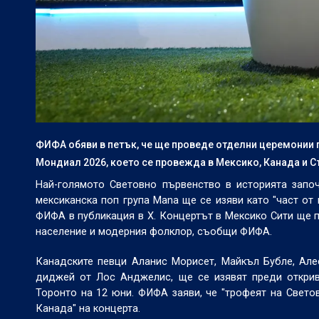
ФИФА обяви в петък, че ще проведе отделни церемонии п
Мондиал 2026, което се провежда в Мексико, Канада и 
Най-голямото Световно първенство в историята започ
мексиканска поп група Mana ще се изяви като "част о
ФИФА в публикация в X. Концертът в Мексико Сити ще п
население и модерния фолклор, съобщи ФИФА.
Канадските певци Аланис Морисет, Майкъл Бубле, Але
диджей от Лос Анджелис, ще се изявят преди откри
Торонто на 12 юни. ФИФА заяви, че "трофеят на Свет
Канада" на концерта.