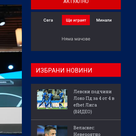
АКТУАЛНО
Сега
Ще играят
Минали
Няма мачове
ИЗБРАНИ НОВИНИ
Левски подчини
Локо Пд за 4 от 4 в
efbet Лига
(ВИДЕО)
Веласкес:
Невероятно