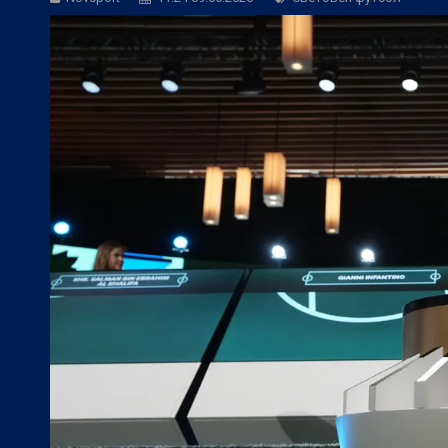
БГ Футбол:
Веласкес: Невероятно удов
БГ Футбол:
Косич: Локомотив (Пловди