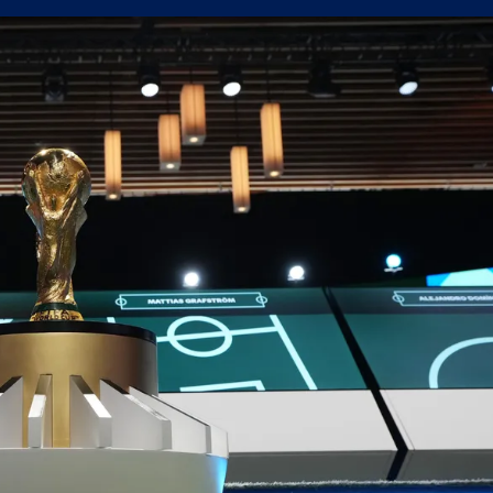
олствие е да съм треньор на Левски
в) можеше да вземе точка от Левски