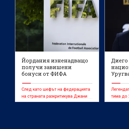
2012 г.,
агенция 
одитен д
Йордания изненадващо
Диего
получи завишени
нацио
бонуси от ФИФА
Уругв
След като шефът на федерацията
Легендат
на страната разкритикува Джани
тима до 
Инфантино