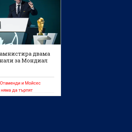
амнистира двама
нали за Мондиал
 Отаменди и Мойсес
 няма да търпят
я на Световното
тво от квалификациите