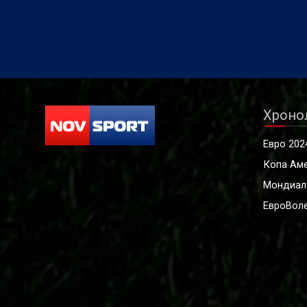
Хроно
Евро 202
Копа Ам
Мондиал
ЕвроВоле