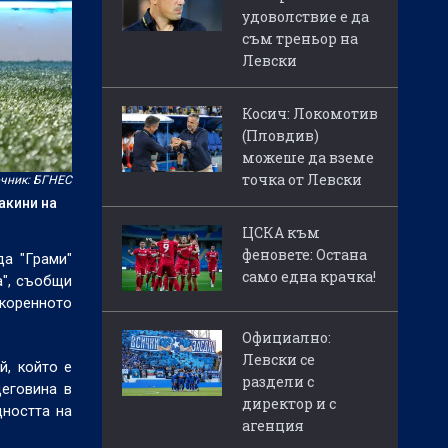
удоволствие е да
съм треньор на
Левски
Косич: Локомотив
(Пловдив)
можеше да вземе
точка от Левски
чник: БГНЕС
акини на
ЦСКА към
феновете: Остана
да "Грами"
само една крачка!
а", съобщи
 коренното
Официално:
Левски се
й, който е
раздели с
еговина в
директор и с
щността на
агенция