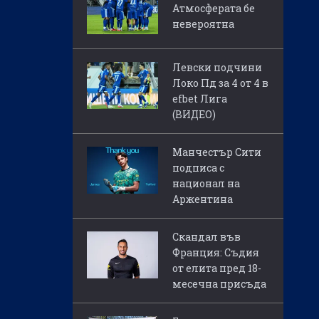
Атмосферата бе
невероятна
Левски подчини
Локо Пд за 4 от 4 в
efbet Лига
(ВИДЕО)
Манчестър Сити
подписа с
национал на
Аржентина
Скандал във
Франция: Съдия
от елита пред 18-
месечна присъда