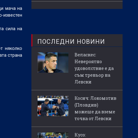
ди мача на
о-известен
та сила на
ПОСЛЕДНИ НОВИНИ
от няколко
Веласкес:
ата страна
Невероятно
удоволствие е да
съм треньор на
Левски
Косич: Локомотив
(Пловдив)
можеше да вземе
точка от Левски
Кусо: