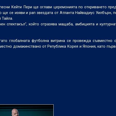
песни Кейти Пери ще оглави церемонията по откриването пре
ще се изяви и рап звездата от Атланта Найвадиус Уилбърн, п
 Тайла.
ен спектакъл", който отразява мащаба, амбицията и културна
огато глобалната футболна витрина се провежда съвместно 
местно домакинствано от Република Корея и Япония, като първ