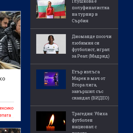
Глушкова е
полуфиналистка
на турнир в
Сърбия
Диоманде посочи
любимия си
футболист, играл
за Реал (Мадрид)
Етър излъга
ко
Марек в мач от
Втора лига,
завършил със
скандал (ВИДЕО)
ексико
Трагедия: Убиха
епата
футболен
Джани
национал с
о