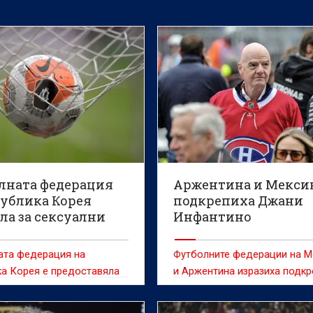
лната федерация
Аржентина и Мекси
публика Корея
подкрепиха Джани
ла за сексуални
Инфантино
ления на съдии
ата федерация на
Футболните федерации на М
а Корея е предоставяла
и Аржентина изразиха подкр
и забавления на
си за президента на ФИФА 
ранни съдии между 2011 и
Инфантино в момент, в койт