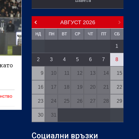
павета
 е
и
АВГУСТ
2026
а част
НД
ПН
ВТ
СР
ЧТ
ПТ
СБ
1
2
3
4
5
6
7
8
като
9
10
11
12
13
14
15
16
17
18
19
20
21
22
енство
23
24
25
26
27
28
29
30
31
то се
гранд
Социални връзки