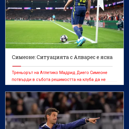
Симеоне: Ситуацията с Алварес е ясна
Треньорът на Атлетико Мадрид Диего Симеоне
потвърди в събота решимостта на клуба да не
продава Хулиан Алварес, който е желан от редица
отбори и оставането му на „Метрополитано“ през
следващия сезон далеч не е сигурно