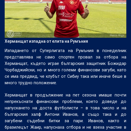
Херманщат изпадна от елита на Румъния
Изпадането от Суперлигата на Румъния в понеделник
представлява не само спортен провал за отбора на
Херманщат, където играе българския защитник Божидар
Чорбаджийски, но и много големи финансови загуби, като
се има предвид, че клубът от Сибиу така или иначе беше в
много трудно положение.
Херманщат в продължение на пет сезона имаше почти
непрекъснати финансови проблеми, което доведе до
напускането на доста футболисти – в това число и на
българския халф Антони Иванов, а също така и до
загубени съдебни битки за пари. Иванов, както и
бразилецът Жаир, напуснаха отбора и не взеха участие в