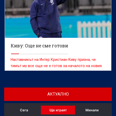
Киву: Още не сме готови
Наставникът на Интер Кристиан Киву призна, че
тимът му все още не е готов за началото на новия
сезон въпреки днешната победа с 2:1 в контролата
с Ювентус
АКТУАЛНО
Сега
Ще играят
Минали