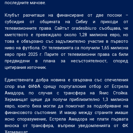
последните мачове.
Клубът разчиташе на финансиране от две посоки –
субсидия от общината на Сибиу и приходи от
телевизионните права. Сайтът oradesibiu.ro съобщава, че
кметството е превеждало около 1,28 милиона евро, но
това е обвързано със задължително участие в първото
ниво на футбола. От телевизията са получили 1,65 милиона
евро през 2025 г. Парите от телевизионни права са били
предвидени в плана за несъстоятелност, според
цитирания източник.
Единствената добра новина е свързана със спечеления
спор във ФИФА срещу португалския отбор от Естрела
Амадора, по случая с трансфера на Янис Стойка.
Херманщат щеше да получи приблизително 1,3 милиона
евро, които биха могли да помогнат за подобряване на
финансовото състояние. И макар между страните имаше
ясно споразумение, Естрела Амадора не плати първата
вноска от трансфера, въпреки уведомленията от ФК
Херманщат.