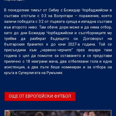
В понеделник тимът от Сибиу с Божидар Чорбаджийски в
състава отстъпи с 0:3 на Волунтари – поражение, което
заличи победата с 3:2 от първата среща и изпадна състава
във второто ниво. Там обаче дори може и да няма отбор,
като до дни Божидар Чорбаджийски и съотборниците му
трябва да разберат бъдещето си. Договорът на
българския бранител е до юни 2027-а година. Той се
присъедини към „червено-черните“ през януари тази
година с цел да помогне за оставането и се представи
прилично с 18 изиграни мача, два отбелязани гола и една
асистенция, а два пъти беше номиниран и за отбора на
кръга в Суперлигата на Румъния.
ОЩЕ ОТ ЕВРОПЕЙСКИ ФУТБОЛ