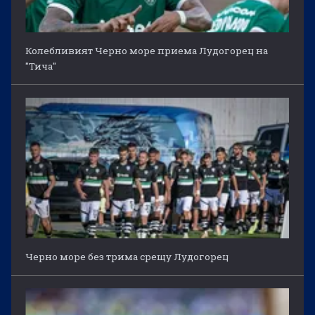
Колебливият Черно море приема Лудогорец на
"Тича"
Черно море без трима срещу Лудогорец