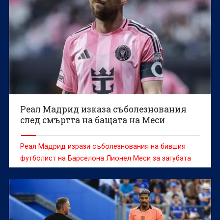
Реал Мадрид изказа съболезнования
след смъртта на бащата на Меси
Реал Мадрид изрази съболезнования на бившия
футболист на Барселона Лионел Меси за загубата
на баща му