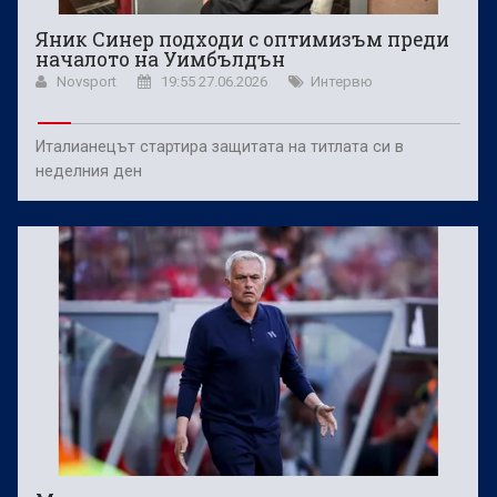
Яник Синер подходи с оптимизъм преди
началото на Уимбълдън
Novsport
19:55 27.06.2026
Интервю
Италианецът стартира защитата на титлата си в
неделния ден