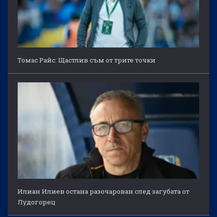
Томас Райс: Щастлив съм от трите точки
Илиан Илиев остана разочарован след загубата от
Лудогорец