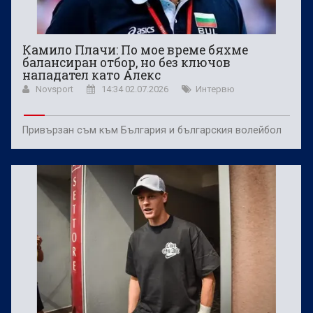
Камило Плачи: По мое време бяхме
балансиран отбор, но без ключов
нападател като Алекс
Novsport
14:34 02.07.2026
Интервю
Привързан съм към България и българския волейбол