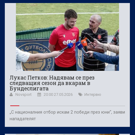
Лукас Петков: Надявам се през
следващия сезон да вкарам в
Бундеслигата
Novsport
20:00 27.05.2026
Интервю
„С националния отбор искам 2 победи през юни“, заяви
нападателят