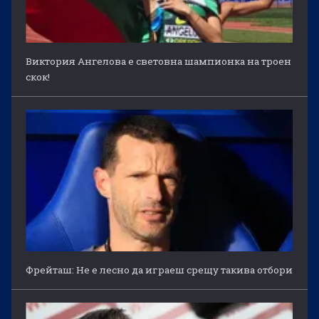
Виктория Ангелова е световна шампионка на троен
скок!
Фрейташ: Не е лесно да играеш срещу такива отбори