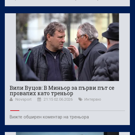
Вили Вуцов: В Миньор за първи път се
провалих като треньор
Novsport
21:15 02.06.2026
Интервю
Вижте обширен коментар на треньора