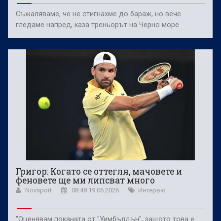
Съжаляваме, че не стигнахме до бараж, но вече
гледаме напред, каза треньорът на Черно море
Григор: Когато се оттегля, мачовете и
феновете ще ми липсват много
Novsport
08:48 19.06.2026
Интервю
"Оценявам поканата от "Уимбълдън", защото това е