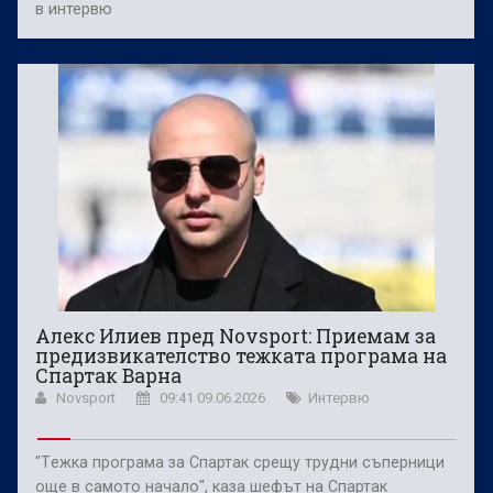
в интервю
Алекс Илиев пред Novsport: Приемам за
предизвикателство тежката програма на
Спартак Варна
Novsport
09:41 09.06.2026
Интервю
"Tежка програма за Спартак срещу трудни съперници
още в самото начало", каза шефът на Спартак