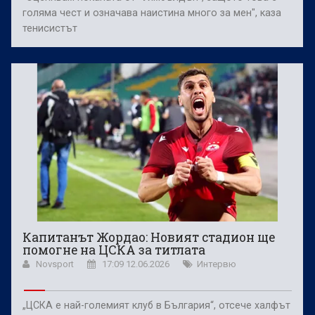
голяма чест и означава наистина много за мен", каза
тенисистът
Капитанът Жордао: Новият стадион ще
помогне на ЦСКА за титлата
Novsport
17:09 12.06.2026
Интервю
„ЦСКА е най-големият клуб в България“, отсече халфът