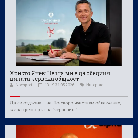
Христо Янев: Целта ми е да обединя
цялата червена общност
Novsport
13:19 31.05.2026
Интервю
Да си отдъхна – не. По-скоро чувствам облекчение,
казва треньорът на "червените"