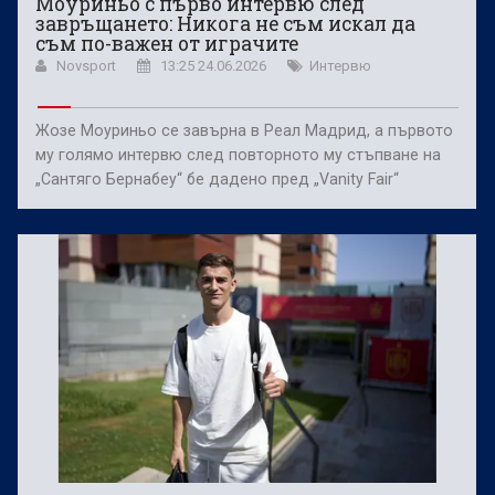
Моуриньо с първо интервю след
завръщането: Никога не съм искал да
съм по-важен от играчите
Novsport
13:25 24.06.2026
Интервю
Жозе Моуриньо се завърна в Реал Мадрид, а първото
му голямо интервю след повторното му стъпване на
„Сантяго Бернабеу“ бе дадено пред „Vanity Fair“