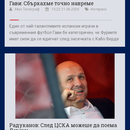
Гави: Сбъркахме точно навреме
Мач Телеграф
15:22 21.06.2026
Интервю
Един от най-талантливите испански играчи в
съвременния футбол Гави бе категоричен, че Фуриите
имат сили да се вдигнат след засечката с Кабо Верде
Радуканов: След ЦСКА можеше да поема