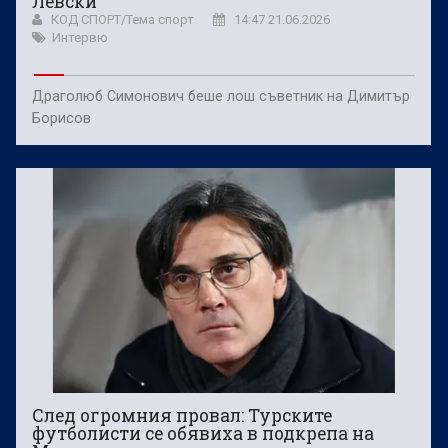
Левски
КОД СПОРТ/Тема спорт
14:47 21.06.2026
Интервю
Драголюб Симонович беше лош съветник на Димитър
Борисов
След огромния провал: Турските
футболисти се обявиха в подкрепа на