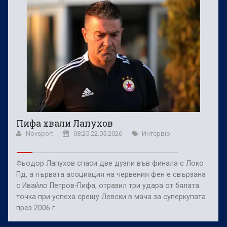
Пифа хвали Лапухов
Novsport
08:25 22.05.2026
Интервю
Фьодор Лапухов спаси две дузпи във финала с Локо
Пд, а първата асоциация на червения фен е свързана
с Ивайло Петров-Пифа, отразил три удара от бялата
точка при успеха срещу Левски в мача за суперкупата
през 2006 г.