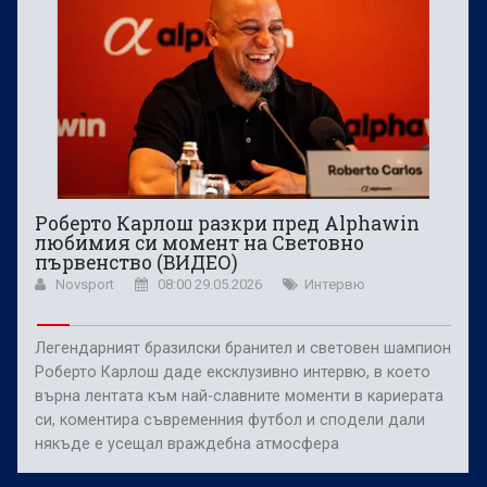
Роберто Карлош разкри пред Alphawin
любимия си момент на Световно
първенство (ВИДЕО)
Novsport
08:00 29.05.2026
Интервю
Легендарният бразилски бранител и световен шампион
Роберто Карлош даде ексклузивно интервю, в което
върна лентата към най-славните моменти в кариерата
си, коментира съвременния футбол и сподели дали
някъде е усещал враждебна атмосфера