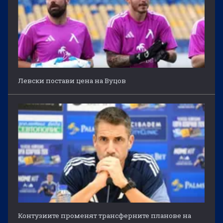
Левски постави цена на Вуцов
Контузиите променят трансферните планове на