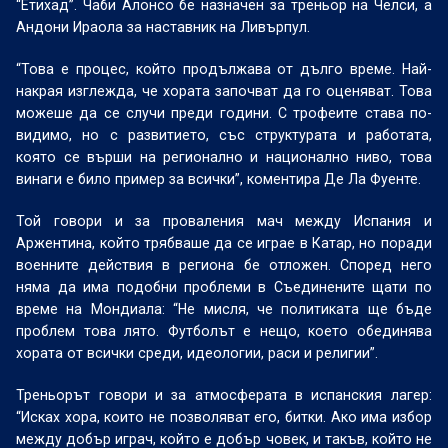
“Етихад”. Чаби Алонсо бе назначен за треньор на Челси, а
Андони Ираола за наставник на Ливърпул.
“Това е процес, който продължава от дълго време. Най-
накрая изглежда, че хората започват да го оценяват. Това
можеше да се случи преди години. С трофеите става по-
видимо, но с развитието, със структурата и работата,
която се върши на регионално и национално ниво, това
винаги е било пример за всички”, коментира Де Ла Фуенте.
Той говори и за проваления мач между Испания и
Аржентина, който трябваше да се играе в Катар, но поради
военните действия в региона бе отложен. Според него
няма да има подобни проблеми в Съединените щати по
време на Мондиала: “Не мисля, че политиката ще бъде
проблем това лято. Футболът е нещо, което обединява
хората от всички среди, идеологии, раси и религии”.
Треньорът говори и за атмосферата в испанския лагер:
“Исках хора, които не позволяват его, битки. Ако има избор
между добър играч, който е добър човек, и такъв, който не