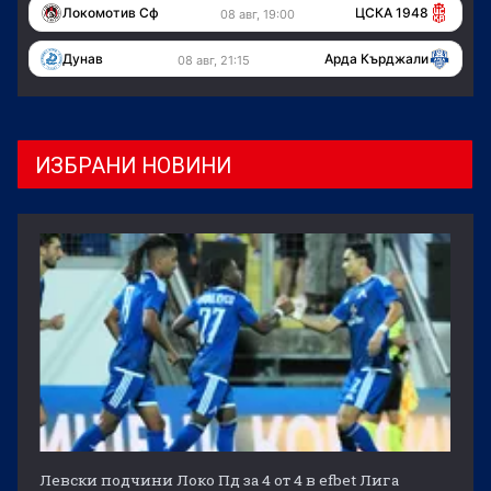
Локомотив Сф
ЦСКА 1948
08 авг, 19:00
Дунав
Арда Кърджали
08 авг, 21:15
ИЗБРАНИ НОВИНИ
Левски подчини Локо Пд за 4 от 4 в efbet Лига