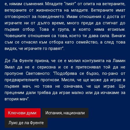
е, нямам съмнения. Младите “пият” от опита на ветераните,
ветераните от жизнеността на младите. Ветераните имат
отговорност за поведението. Имам отношения с доста от
играчите ни от дълго време, много преди да стигнат до
първия отбор. Това е група, в която няма егоизъм.
Човешките отношения са това, което ти дава сила. Винаги
съм се отнасял към отбора като семейство, а след това
видях, че играчите го правят”.
Де Ла Фуенте призна, че се е молил контузията на Ламин
Ямал да не е сериозна и се е притеснявал той да не
пропусне Световното: “Подобрява се бързо, по-рано от
предварителните прогнози. Мисля, че ще може да играе в
първия мач, но това не означава, че ще играе. Ще
преценим дали трябва да играе малко или да изчакаме за
втория мач”.
Ключови думи:
Испания, национали
Луис де ла Фуенте