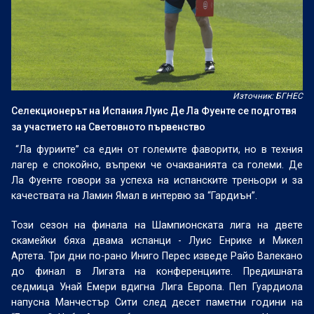
Източник: БГНЕС
Селекционерът на Испания Луис Де Ла Фуенте се подготвя
за участието на Световното първенство
“Ла фуриите” са един от големите фаворити, но в техния
лагер е спокойно, въпреки че очакванията са големи. Де
Ла Фуенте говори за успеха на испанските треньори и за
качествата на Ламин Ямал в интервю за “Гардиън”.
Този сезон на финала на Шампионската лига на двете
скамейки бяха двама испанци - Луис Енрике и Микел
Артета. Три дни по-рано Иниго Перес изведе Райо Валекано
до финал в Лигата на конференциите. Предишната
седмица Унай Емери вдигна Лига Европа. Пеп Гуардиола
напусна Манчестър Сити след десет паметни години на