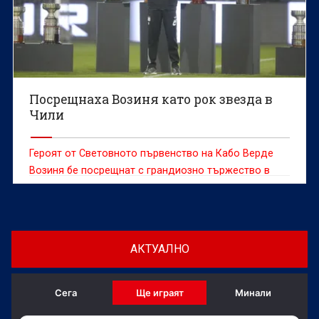
Посрещнаха Возиня като рок звезда в
Чили
Героят от Световното първенство на Кабо Верде
Возиня бе посрещнат с грандиозно тържество в
сряда, след като се присъедини към чилийския
гранд Коло Коло, предаде ДПА.
АКТУАЛНО
Сега
Ще играят
Минали