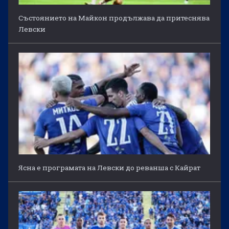
Състоянието на Майкон продължава да притеснява
Левски
Ясна е програмата на Левски до реванша с Кайрат