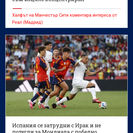
Халфът на Манчестър Сити коментира интереса от
Реал (Мадрид)
Испания се затрудни с Ирак и не
потегли за Мондиала с победно