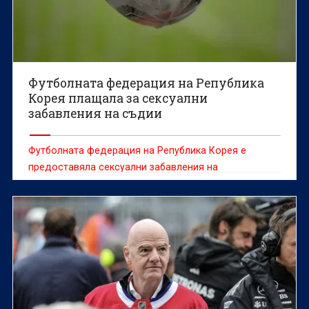
Футболната федерация на Република
Корея плащала за сексуални
забавления на съдии
Футболната федерация на Република Корея е
предоставяла сексуални забавления на
чуждестранни съдии между 2011 и 2012 г., съобщи
информационната агенция Yonhap, позовавайки се
на одитен доклад.