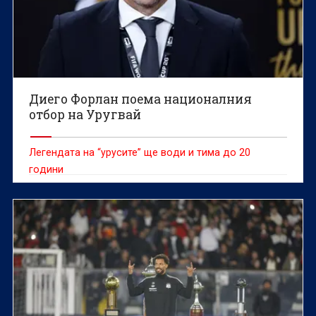
Диего Форлан поема националния
отбор на Уругвай
Легендата на “урусите” ще води и тима до 20
години