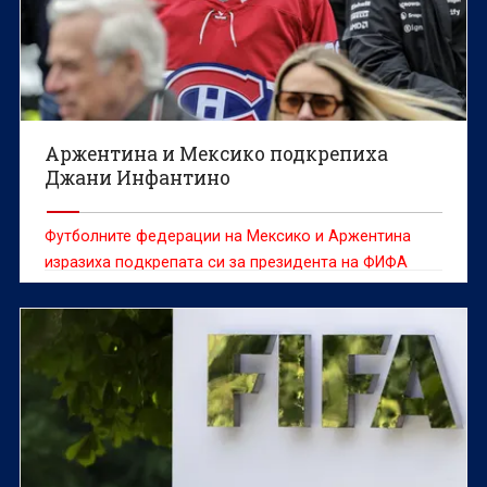
Аржентина и Мексико подкрепиха
Джани Инфантино
Футболните федерации на Мексико и Аржентина
изразиха подкрепата си за президента на ФИФА
Джани Инфантино в момент, в който шефът на
световния футбол е изправен пред остри критики
заради вече оттегленото предложение за продажба
на част от търговските права за Световното
първенство, съобщава Ройтерс.